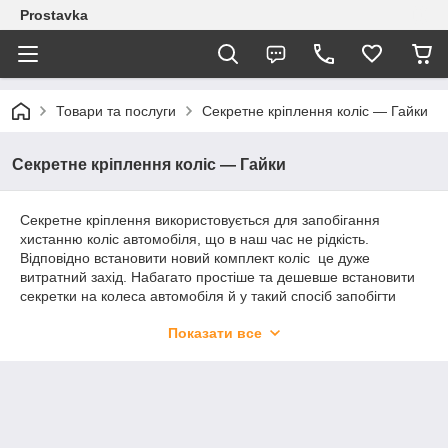
Prostavka
Товари та послуги
Секретне кріплення коліс — Гайки
Секретне кріплення коліс — Гайки
Секретне кріплення використовується для запобігання
хистанню коліс автомобіля, що в наш час не рідкість.
Відповідно встановити новий комплект коліс це дуже
витратний захід. Набагато простіше та дешевше встановити
секретки на колеса автомобіля й у такий спосіб запобігти
можливому хитанню.
Показати все
Що таке «Секретне кріплення коліс»?
По суті це той самий кріпильний елемент колеса, як і
основний кріпильний (болти/гайки).
Також він може бути як болт або гайок, залежно від того, який
штатне кріплення встановлений виробником автомобіля.
Відмітною особливістю цього різновиду колісного кріплення є