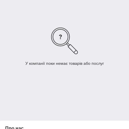
те, що його не можна відкрутити звичайним балонним
ключем, оскільки для цього потрібен свій індивідуальний ключ
(постачається в комплекті з секретками).
До комплекту секреток зазвичай входить 4 одиниці кріплення
(болти або гайки) — по одній штуці на кожне колесо., а також
один або два спеціальних ключі (залежить від комплектації
або виробника).
Ріже трапляються комплекти секреток, де 5 одиниць
кріплення (по одній штуці на колесо й одна штука для
навісного запасного колеса).
У компанії поки немає товарів або послуг
Про нас