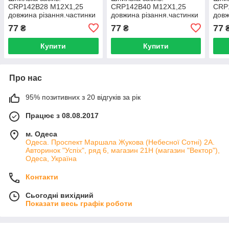
CRP142B28 M12X1,25
CRP142B40 M12X1,25
CRP
довжина різання.частинки
довжина різання.частинки
довж
28 мм Цинк
40 мм Цинк
40 м
77
77
77
₴
₴
Купити
Купити
Про нас
95% позитивних з 20 відгуків за рік
Працює з 08.08.2017
м. Одеса
Одеса. Проспект Маршала Жукова (Небесної Сотні) 2А.
Авторинок "Успіх", ряд 6, магазин 21Н (магазин "Вектор"),
Одеса, Україна
Контакти
Сьогодні вихідний
Показати весь графік роботи