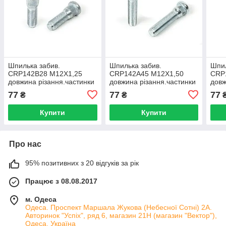
Шпилька забив.
Шпилька забив.
Шпил
CRP142B28 M12X1,25
CRP142A45 M12X1,50
CRP
довжина різання.частинки
довжина різання.частинки
довж
28 мм Цинк
45 мм Цинк
28 м
77
77
77
₴
₴
Купити
Купити
Про нас
95% позитивних з 20 відгуків за рік
Працює з 08.08.2017
м. Одеса
Одеса. Проспект Маршала Жукова (Небесної Сотні) 2А.
Авторинок "Успіх", ряд 6, магазин 21Н (магазин "Вектор"),
Одеса, Україна