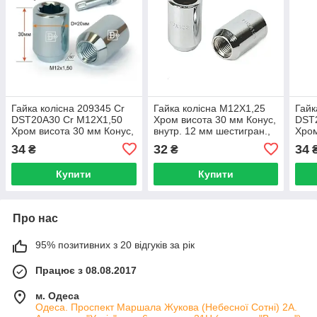
Гайка колісна 209345 Cr
Гайка колісна M12X1,25
Гайк
DST20A30 Cr M12X1,50
Хром висота 30 мм Конус,
DST
Хром висота 30 мм Конус,
внутр. 12 мм шестигран.,
Хром
внутр. 9 променя.зірка,
D=20 мм
внут
34
32
34
₴
₴
D=20 мм
D=2
Купити
Купити
Про нас
95% позитивних з 20 відгуків за рік
Працює з 08.08.2017
м. Одеса
Одеса. Проспект Маршала Жукова (Небесної Сотні) 2А.