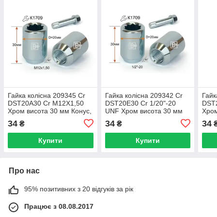
Гайка колісна 209345 Cr
Гайка колісна 209342 Cr
Гайк
DST20A30 Cr M12X1,50
DST20E30 Cr 1/20"-20
DST
Хром висота 30 мм Конус,
UNF Хром висота 30 мм
Хром
внутр. 9 променя.зірка,
Конус, внутр. 9
внут
34
34
34
₴
₴
D=20 мм
променя.зірка, D=20 мм
D=2
Купити
Купити
Про нас
95% позитивних з 20 відгуків за рік
Працює з 08.08.2017