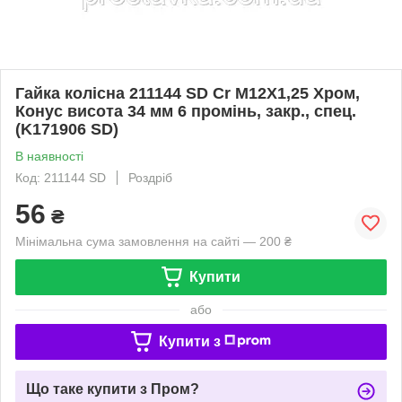
Гайка колісна 211144 SD Cr M12X1,25 Хром,
Конус висота 34 мм 6 промінь, закр., спец.
(K171906 SD)
В наявності
Код: 211144 SD
Роздріб
56
₴
Мінімальна сума замовлення на сайті — 200 ₴
Купити
або
Купити з
Що таке купити з Пром?