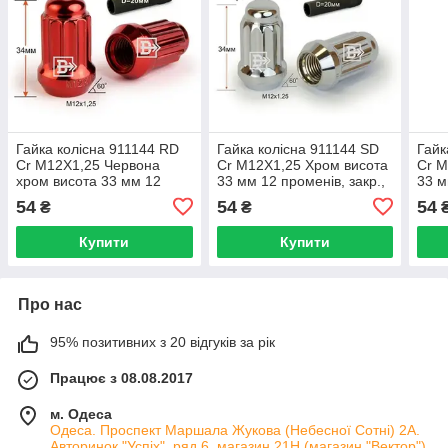
Гайка колісна 911144 RD
Гайка колісна 911144 SD
Гайк
Cr M12X1,25 Червона
Cr M12X1,25 Хром висота
Cr M
хром висота 33 мм 12
33 мм 12 променів, закр.,
33 м
променів, закр., спец.
спец.
спец
54
54
54
₴
₴
Купити
Купити
Про нас
95% позитивних з 20 відгуків за рік
Працює з 08.08.2017
м. Одеса
Одеса. Проспект Маршала Жукова (Небесної Сотні) 2А.
Авторинок "Успіх", ряд 6, магазин 21Н (магазин "Вектор"),