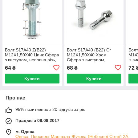
Болт S17A40 Z(B22)
Болт S17A40 (B22) Cr
Болт
M12X1,50X40 Цинк Сфера
M12X1,50X40 Хром
M14
з виступом, неповна різь,
Сфера з виступом,
із в
ключ 17 мм
неповна різь, ключ 17 мм
64
68
72
₴
₴
Купити
Купити
Про нас
95% позитивних з 20 відгуків за рік
Працює з 08.08.2017
м. Одеса
Одеса. Проспект Маршала Жукова (Небесної Сотні) 2А.