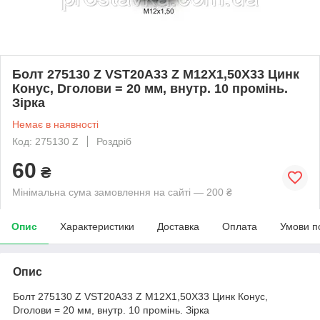
Болт 275130 Z VST20A33 Z M12X1,50X33 Цинк
Конус, Dголови = 20 мм, внутр. 10 промінь.
Зірка
Немає в наявності
Код: 275130 Z
Роздріб
60
₴
Мінімальна сума замовлення на сайті — 200 ₴
Опис
Характеристики
Доставка
Оплата
Умови п
Опис
Болт 275130 Z VST20A33 Z M12X1,50X33 Цинк Конус,
Dголови = 20 мм, внутр. 10 промінь. Зірка