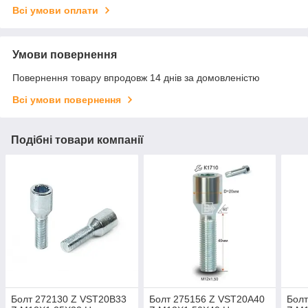
Всі умови оплати
Умови повернення
Повернення товару впродовж 14 днів за домовленістю
Всі умови повернення
Подібні товари компанії
Болт 272130 Z VST20B33
Болт 275156 Z VST20A40
Болт