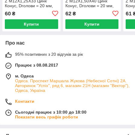
Z M12X1,25X33 Цинк
Z M12X1,50X40 Цинк
Z M
Конус, Dголови = 20 мм,
Конус, Dголови = 20 мм,
Кону
внутр. 10 промінь. Зірка
внутр. 10 промінь. Зірка
внут
60
62
61
₴
₴
Купити
Купити
Про нас
95% позитивних з 20 відгуків за рік
Працює з 08.08.2017
м. Одеса
Одеса. Проспект Маршала Жукова (Небесної Сотні) 2А.
Авторинок "Успіх", ряд 6, магазин 21Н (магазин "Вектор"),
Одеса, Україна
Контакти
Сьогодні працює з 10:00 до 18:00
Показати весь графік роботи