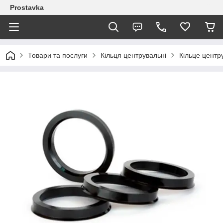
Prostavka
Товари та послуги
Кільця центрувальні
Кільце центр