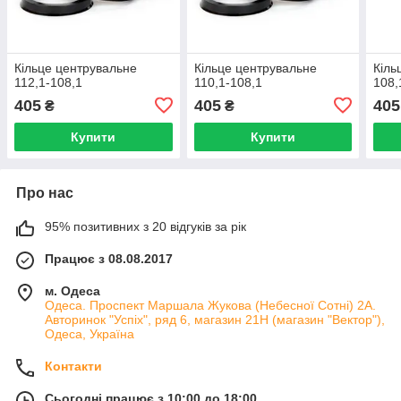
Кільце центрувальне
Кільце центрувальне
Кіль
112,1-108,1
110,1-108,1
108,
405
405
405
₴
₴
Купити
Купити
Про нас
95% позитивних з 20 відгуків за рік
Працює з 08.08.2017
м. Одеса
Одеса. Проспект Маршала Жукова (Небесної Сотні) 2А.
Авторинок "Успіх", ряд 6, магазин 21Н (магазин "Вектор"),
Одеса, Україна
Контакти
Сьогодні працює з 10:00 до 18:00