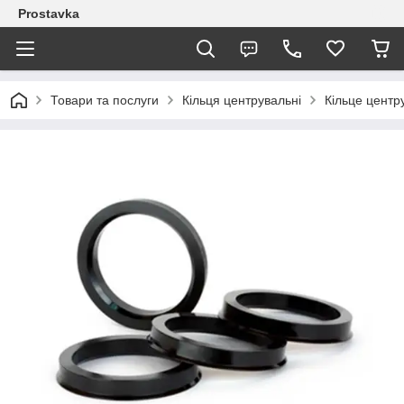
Prostavka
Товари та послуги
Кільця центрувальні
Кільце центр