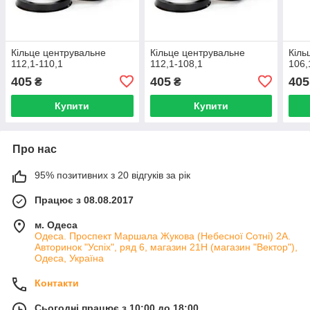
Кільце центрувальне
Кільце центрувальне
Кіль
112,1-110,1
112,1-108,1
106,
405
405
405
₴
₴
Купити
Купити
Про нас
95% позитивних з 20 відгуків за рік
Працює з 08.08.2017
м. Одеса
Одеса. Проспект Маршала Жукова (Небесної Сотні) 2А.
Авторинок "Успіх", ряд 6, магазин 21Н (магазин "Вектор"),
Одеса, Україна
Контакти
Сьогодні працює з 10:00 до 18:00