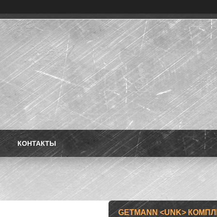
КОНТАКТЫ
GETMANN <UNK> КОМПЛЕК