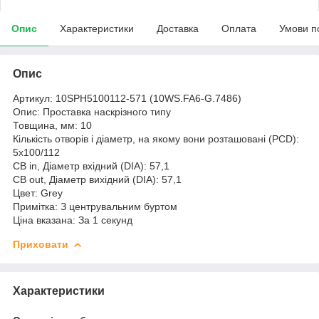
Опис
Характеристики
Доставка
Оплата
Умови п
Опис
Артикул: 10SPH5100112-571 (10WS.FA6-G.7486)
Опис: Проставка наскрізного типу
Товщина, мм: 10
Кількість отворів і діаметр, на якому вони розташовані (PCD):
5х100/112
CB in, Діаметр вхідний (DIA): 57,1
CB out, Діаметр вихідний (DIA): 57,1
Цвет: Grey
Примітка: З центрувальним буртом
Ціна вказана: За 1 секунд
Приховати
Характеристики