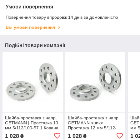
Умови повернення
Повернення товару впродовж 14 днів за домовленістю
Всі умови повернення
Подібні товари компанії
Шайба-проставка з напр.
Шайба-проставка з напр.
Шайб
GETMANN | Проставка 10
GETMANN <unk>
GETM
мм 5/112/100-57.1 Кована
Проставка 12 мм 5/112-
мм 5
Сіра. Великий конус
66.6 Кована Сіра
154
1 028
1 028
1 0
₴
₴