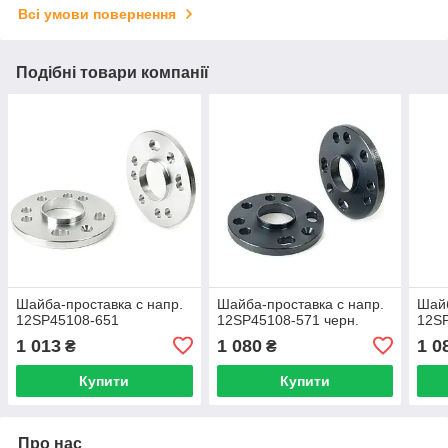
Всі умови повернення
Подібні товари компанії
Шайба-проставка с напр.
Шайба-проставка с напр.
Шайб
12SP45108-651
12SP45108-571 черн.
12SP
1 013
1 080
1 0
₴
₴
Купити
Купити
Про нас