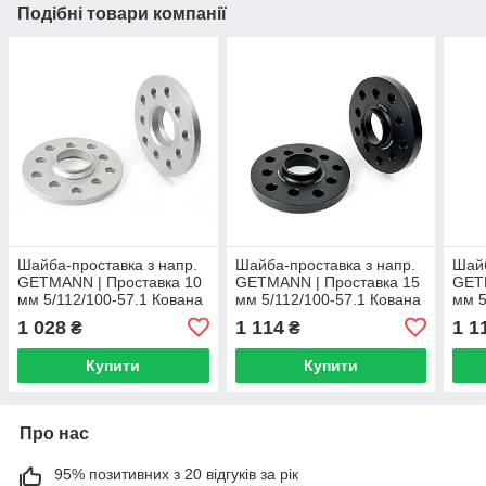
Подібні товари компанії
Шайба-проставка з напр.
Шайба-проставка з напр.
Шайб
GETMANN | Проставка 10
GETMANN | Проставка 15
GET
мм 5/112/100-57.1 Кована
мм 5/112/100-57.1 Кована
мм 5
Сіра. Великий конус
Чорна (D-150)
149)
1 028
1 114
1 1
₴
₴
Купити
Купити
Про нас
95% позитивних з 20 відгуків за рік