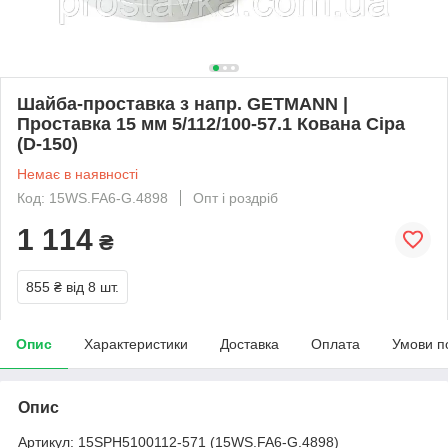
Шайба-проставка з напр. GETMANN |
Проставка 15 мм 5/112/100-57.1 Кована Сіра
(D-150)
Немає в наявності
Код: 15WS.FA6-G.4898
Опт і роздріб
1 114
₴
855 ₴
від 8 шт.
Опис
Характеристики
Доставка
Оплата
Умови п
Опис
Артикул: 15SPH5100112-571 (15WS.FA6-G.4898)