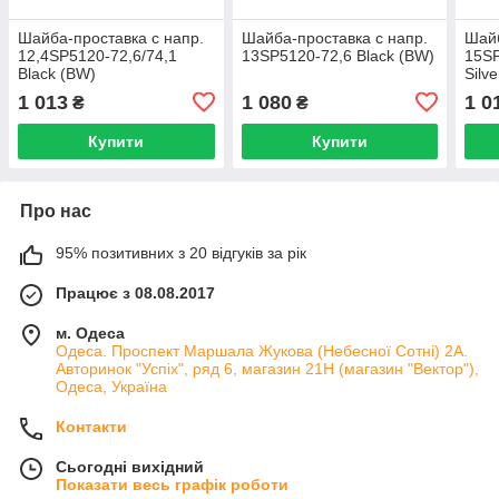
Шайба-проставка с напр.
Шайба-проставка с напр.
Шайб
12,4SP5120-72,6/74,1
13SP5120-72,6 Black (BW)
15SP
Black (BW)
Silve
1 013
1 080
1 0
₴
₴
Купити
Купити
Про нас
95% позитивних з 20 відгуків за рік
Працює з 08.08.2017
м. Одеса
Одеса. Проспект Маршала Жукова (Небесної Сотні) 2А.
Авторинок "Успіх", ряд 6, магазин 21Н (магазин "Вектор"),
Одеса, Україна
Контакти
Сьогодні вихідний
Показати весь графік роботи