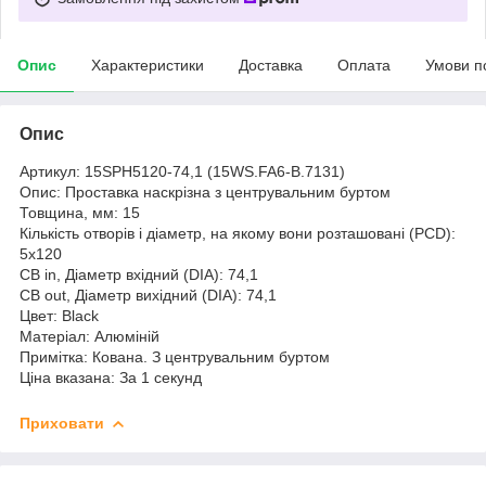
Опис
Характеристики
Доставка
Оплата
Умови п
Опис
Артикул: 15SPH5120-74,1 (15WS.FA6-B.7131)
Опис: Проставка наскрізна з центрувальним буртом
Товщина, мм: 15
Кількість отворів і діаметр, на якому вони розташовані (PCD):
5х120
CB in, Діаметр вхідний (DIA): 74,1
CB out, Діаметр вихідний (DIA): 74,1
Цвет: Black
Матеріал: Алюміній
Примітка: Кована. З центрувальним буртом
Ціна вказана: За 1 секунд
Приховати