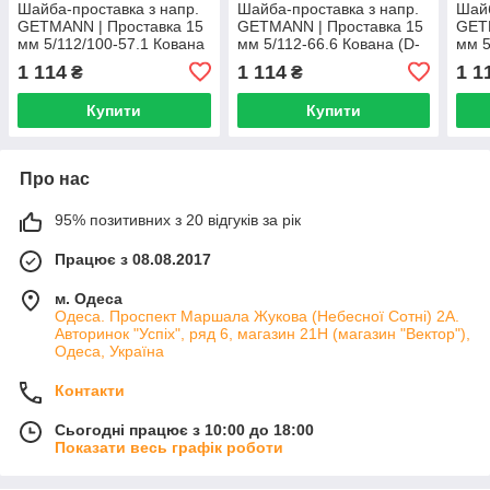
Шайба-проставка з напр.
Шайба-проставка з напр.
Шайб
GETMANN | Проставка 15
GETMANN | Проставка 15
GET
мм 5/112/100-57.1 Кована
мм 5/112-66.6 Кована (D-
мм 5
Чорна (D-150)
149) (Тонкий виступ)
Чорн
1 114
1 114
1 1
₴
₴
Купити
Купити
Про нас
95% позитивних з 20 відгуків за рік
Працює з 08.08.2017
м. Одеса
Одеса. Проспект Маршала Жукова (Небесної Сотні) 2А.
Авторинок "Успіх", ряд 6, магазин 21Н (магазин "Вектор"),
Одеса, Україна
Контакти
Сьогодні працює з 10:00 до 18:00
Показати весь графік роботи