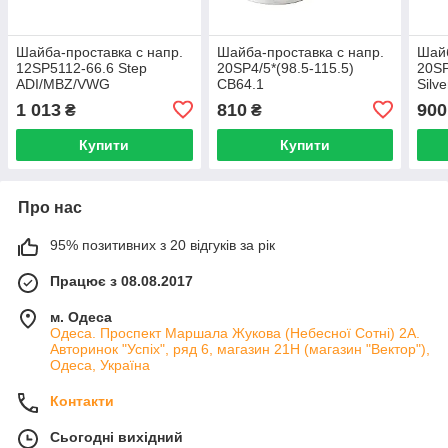
Шайба-проставка с напр.
Шайба-проставка с напр.
Шайб
12SP5112-66.6 Step
20SP4/5*(98.5-115.5)
20SP
ADI/MBZ/VWG
CB64.1
Silve
1 013
810
900
₴
₴
Купити
Купити
Про нас
95% позитивних з 20 відгуків за рік
Працює з 08.08.2017
м. Одеса
Одеса. Проспект Маршала Жукова (Небесної Сотні) 2А.
Авторинок "Успіх", ряд 6, магазин 21Н (магазин "Вектор"),
Одеса, Україна
Контакти
Сьогодні вихідний