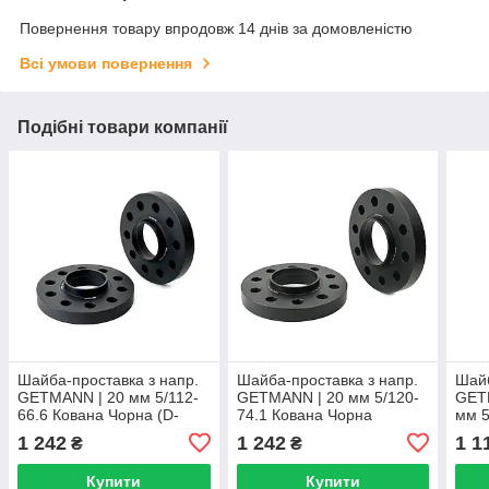
Повернення товару впродовж 14 днів за домовленістю
Всі умови повернення
Подібні товари компанії
Шайба-проставка з напр.
Шайба-проставка з напр.
Шайб
GETMANN | 20 мм 5/112-
GETMANN | 20 мм 5/120-
GET
66.6 Кована Чорна (D-
74.1 Кована Чорна
мм 5
150)
149)
1 242
1 242
1 1
₴
₴
Купити
Купити