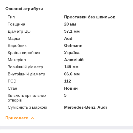
Основні атрибути
Тип
Проставки без шпильок
Товщина
20 мм
Діаметр ЦО
57.1 мм
Марка
Audi
Виробник
Getmann
Країна виробник
Україна
Матеріал
Алюміній
Зовнішній діаметр
149 мм
Внутрішній діаметр
66.6 мм
PCD
112
Стан
Новий
Кількість кріпильних
5
отворів
Сумісність з маркою
Mercedes-Benz, Audi
Приховати