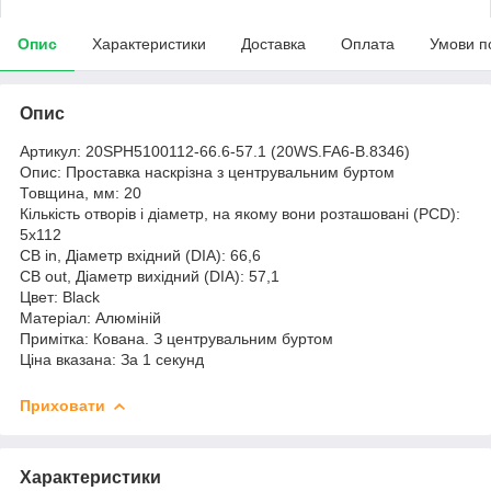
Опис
Характеристики
Доставка
Оплата
Умови п
Опис
Артикул: 20SPH5100112-66.6-57.1 (20WS.FA6-B.8346)
Опис: Проставка наскрізна з центрувальним буртом
Товщина, мм: 20
Кількість отворів і діаметр, на якому вони розташовані (PCD):
5х112
CB in, Діаметр вхідний (DIA): 66,6
CB out, Діаметр вихідний (DIA): 57,1
Цвет: Black
Матеріал: Алюміній
Примітка: Кована. З центрувальним буртом
Ціна вказана: За 1 секунд
Приховати
Характеристики